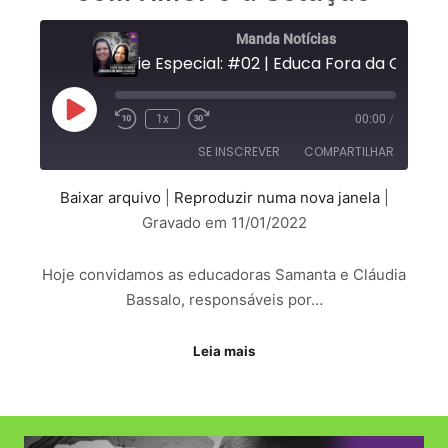
Manda Notícias
1x
00:00
/
SE INSCREVER
COMPARTILHAR
Baixar arquivo
|
Reproduzir numa nova janela
|
COMPARTILHAR
Gravado em 11/01/2022
FEED RSS
LINK
Hoje convidamos as educadoras Samanta e Cláudia
INCORPORAR
Bassalo, responsáveis por…
Leia mais