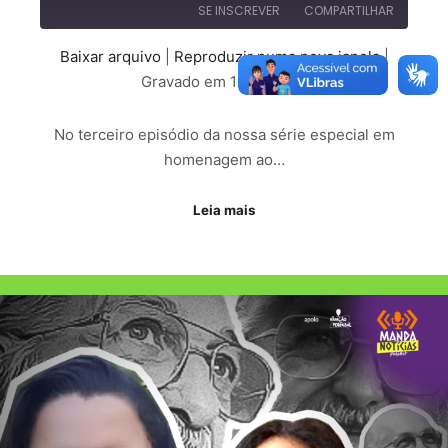
SE INSCREVER
COMPARTILHAR
Baixar arquivo
|
Reproduzir numa nova janela
|
COMPARTILHAR
Gravado em 18/01/2022
FEED RSS
LINK
No terceiro episódio da nossa série especial em
INCORPORAR
homenagem ao…
Leia mais