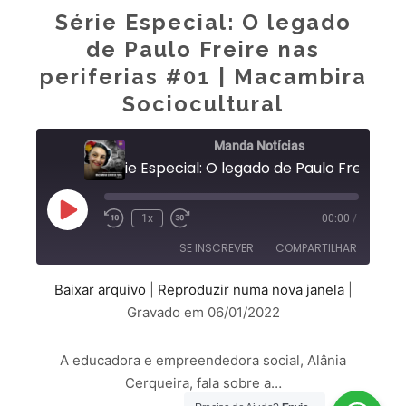
Série Especial: O legado
de Paulo Freire nas
periferias #01 | Macambira
Sociocultural
Manda Notícias
1x
00:00
/
SE INSCREVER
COMPARTILHAR
Baixar arquivo
|
Reproduzir numa nova janela
|
COMPARTILHAR
Gravado em 06/01/2022
FEED RSS
LINK
A educadora e empreendedora social, Alânia
INCORPORAR
Cerqueira, fala sobre a…