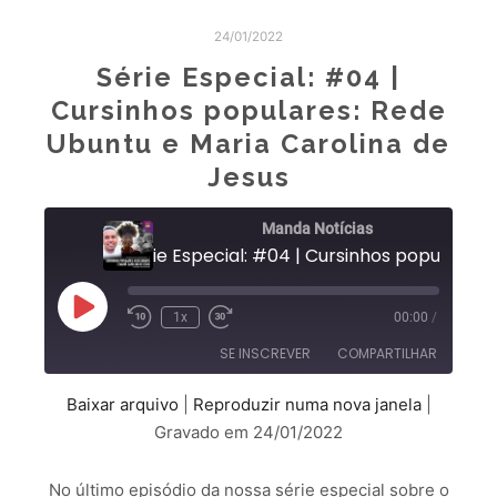
24/01/2022
Série Especial: #04 |
Cursinhos populares: Rede
Ubuntu e Maria Carolina de
Jesus
Manda Notícias
Série Especial: #04 | Cursinhos populares: R
1x
00:00
/
SE INSCREVER
COMPARTILHAR
Baixar arquivo
|
Reproduzir numa nova janela
|
COMPARTILHAR
Gravado em 24/01/2022
FEED RSS
LINK
No último episódio da nossa série especial sobre o