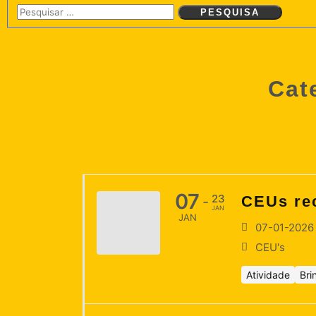
principal
Cat
07
23
CEUs rec
-
JAN
JAN
07-01-2026
CEU's
Atividade
Bri