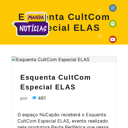
Esquenta CultCom
Especial ELAS
Esquenta CultCom
Especial ELAS
por
491
O espaço
NuCapão
receberá o
Esquenta
CultCom Especial ELAS
, evento realizado
pela produtora Pauta Periférica que nessa