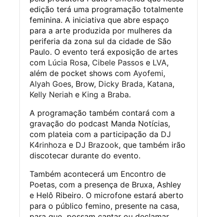
edição terá uma programação totalmente
feminina. A iniciativa que abre espaço
para a arte produzida por mulheres da
periferia da zona sul da cidade de São
Paulo. O evento terá exposição de artes
com
Lúcia Ros
a,
Cibele Passos
e
LVA
,
além de pocket shows com
Ayofemi
,
Alyah Goes
, Brow,
Dicky Brada
,
Katana
,
Kelly Neriah
e
King a Braba
.
A programação também contará com a
gravação do podcast Manda Notícias,
com plateia com a participação da
DJ
K4rinhoza
e
DJ Brazook
, que também irão
discotecar durante do evento.
Também acontecerá um Encontro de
Poetas, com a presença de Bruxa, Ashley
e Helô Ribeiro. O microfone estará aberto
para o público femino, presente na casa,
para que possam cantar ou declamar