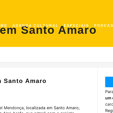
 em Santo Amaro
OME
AGENDA CULTURAL
ESPECIAIS
PODCA
m Santo Amaro
Para
um 
car
oel Mendonça
, localizada em Santo Amaro,
Regi