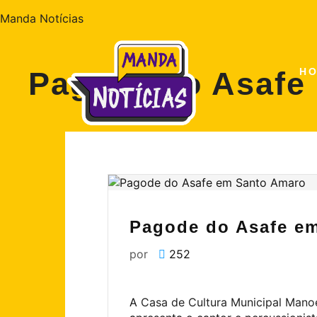
Manda Notícias
Pagode do Asafe
H
Pagode do Asafe e
por
252
A
Casa de Cultura Municipal Man