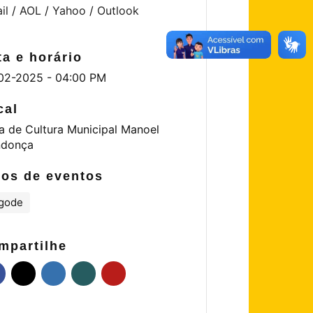
il
/
AOL
/
Yahoo
/
Outlook
ta e horário
02-2025 - 04:00 PM
cal
a de Cultura Municipal Manoel
donça
pos de eventos
gode
mpartilhe