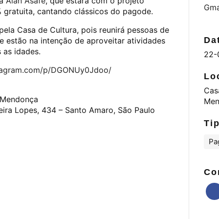
ta
Alan Asafe
, que estará com o projeto
Gma
gratuita, cantando clássicos do pagode.
ela Casa de Cultura, pois reunirá pessoas de
Da
ue estão na intenção de aproveitar atividades
s as idades.
22-
stagram.com/p/DGONUy0Jdoo/
Lo
Cas
l Mendonça
Men
reira Lopes, 434 – Santo Amaro, São Paulo
Ti
Pa
Co