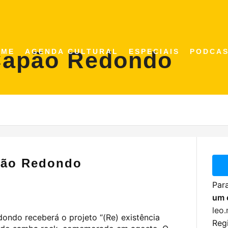
Capão Redondo
OME
AGENDA CULTURAL
ESPECIAIS
PODCA
pão Redondo
Para
um 
leo
ondo receberá o projeto “(Re) existência
Regi