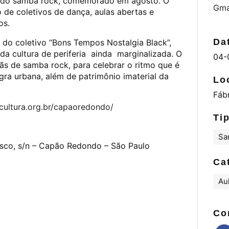
s do samba rock, comemorado em agosto. O
Gma
 de coletivos de dança, aulas abertas e
os.
Da
ir do coletivo “Bons Tempos Nostalgia Black”,
da cultura de periferia ainda marginalizada. O
04-
fãs de samba rock, para celebrar o ritmo que é
gra urbana, além de patrimônio imaterial da
Lo
Fáb
cultura.org.br/capaoredondo/
Ti
Sa
isco, s/n – Capão Redondo – São Paulo
Ca
Aul
Co