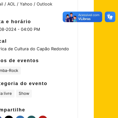
il
/
AOL
/
Yahoo
/
Outlook
ta e horário
08-2024 - 04:00 PM
cal
rica de Cultura do Capão Redondo
pos de eventos
mba-Rock
tegoria do evento
a livre
Show
mpartilhe