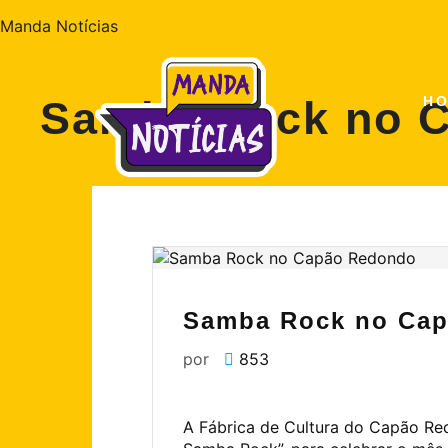
Manda Notícias
Samba Rock no 
H
Samba Rock no Ca
por
853
A Fábrica de Cultura do Capão Red