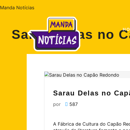
Manda Notícias
Sarau Delas no 
H
Sarau Delas no Ca
por
587
A Fábrica de Cultura do Capão Red