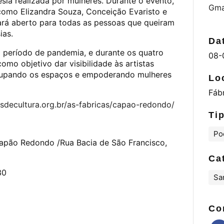
esia realizada por mulheres. Durante o evento,
Gma
 como Elizandra Souza, Conceição Evaristo e
tará aberto para todas as pessoas que queiram
ias.
Da
 período de pandemia, e durante os quatro
08-
omo objetivo dar visibilidade às artistas
ocupando os espaços e empoderando mulheres
Lo
Fáb
asdecultura.org.br/as-fabricas/capao-redondo/
Ti
Po
Capão Redondo /Rua Bacia de São Francisco,
Ca
30
Sa
Co