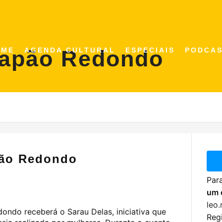
Capão Redondo
OME
AGENDA CULTURAL
ESPECIAIS
PODCA
pão Redondo
Para
um 
leo
ondo receberá o Sarau Delas, iniciativa que
Regi