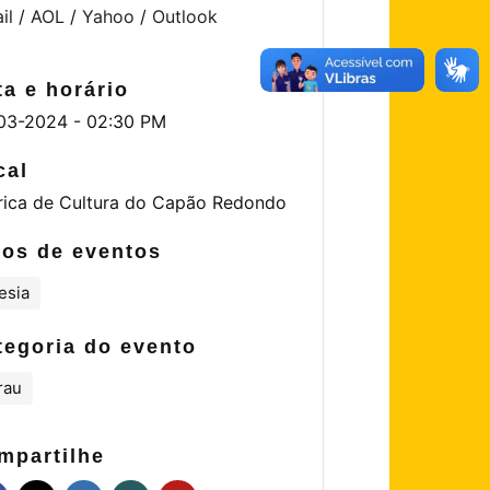
il
/
AOL
/
Yahoo
/
Outlook
ta e horário
03-2024 - 02:30 PM
cal
rica de Cultura do Capão Redondo
pos de eventos
esia
tegoria do evento
rau
mpartilhe