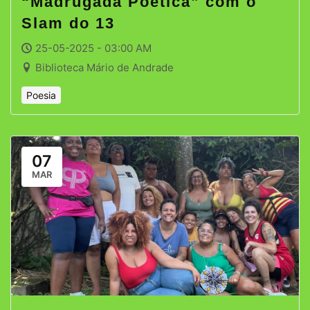
“Madrugada Poética” com o
Slam do 13
25-05-2025 - 03:00 AM
Biblioteca Mário de Andrade
Poesia
07
MAR