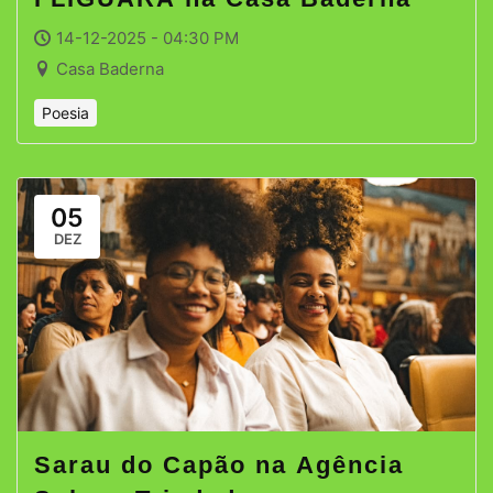
14-12-2025 - 04:30 PM
Casa Baderna
Poesia
05
DEZ
Sarau do Capão na Agência