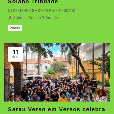
Solano Trindade
05-12-2025 - 07:00 PM - 10:00 PM
Agência Solano Trindade
Poesia
11
OUT
Sarau Verso em Versos celebra