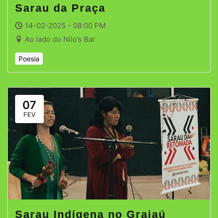
Sarau da Praça
14-02-2025 - 08:00 PM
Ao lado do Nilo’s Bar
Poesia
07
FEV
Sarau Indígena no Grajaú