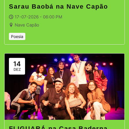
Sarau Baobá na Nave Capão
17-07-2026 - 06:00 PM
Nave Capão
Poesia
14
DEZ
FLIGUARÁ na Casa Baderna