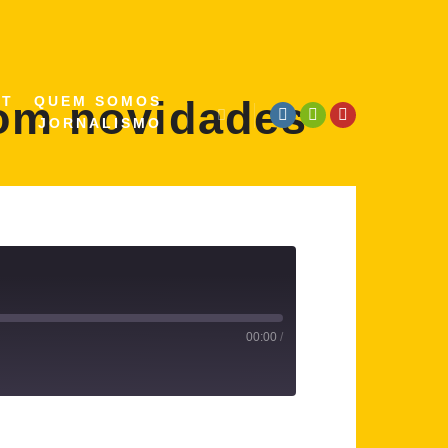
com novidades
ST
QUEM SOMOS
JORNALISMO
Pesquisa
00:00
/