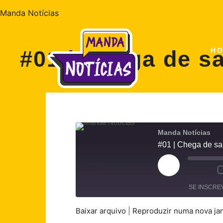
Manda Notícias
#01 | Chega de s
H
Manda Notícias
#01 | Chega de s
Reproduzir
episódio
SE INSCRE
Baixar arquivo
|
Reproduzir numa nova ja
COMPARTILHAR
Spotify