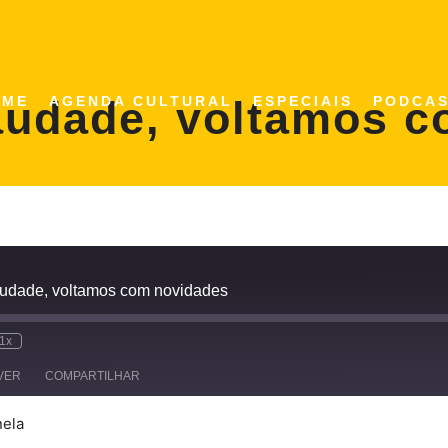
audade, voltamos 
OME
AGENDA CULTURAL
ESPECIAIS
PODCA
audade, voltamos com novidades
1x
VER
COMPARTILHAR
nela