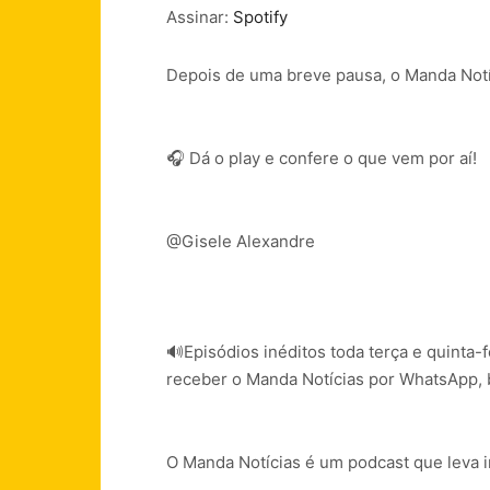
Assinar:
Spotify
FEED RSS
LINK
Depois de uma breve pausa, o Manda Notí
INCORPORAR
🎧 Dá o play e confere o que vem por aí!
@Gisele Alexandre
🔊Episódios inéditos toda terça e quint
receber o Manda Notícias por WhatsApp,
O Manda Notícias é um podcast que leva i