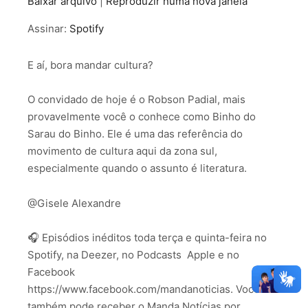
Baixar arquivo
|
Reproduzir numa nova janela
COMPARTILHAR
Spotify
Assinar:
Spotify
FEED RSS
LINK
E aí, bora mandar cultura?
INCORPORAR
O convidado de hoje é o Robson Padial, mais
provavelmente você o conhece como Binho do
Sarau do Binho. Ele é uma das referência do
movimento de cultura aqui da zona sul,
especialmente quando o assunto é literatura.
@Gisele Alexandre
🎧 Episódios inéditos toda terça e quinta-feira no
Spotify, na Deezer, no Podcasts Apple e no
Facebook
https://www.facebook.com/mandanoticias. Você
também pode receber o Manda Notícias por