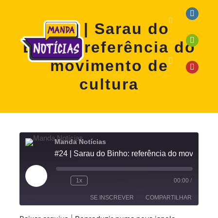
#24 | Sarau do
Binho: referência do
movimento de
cultura
Manda Notícias
#24 | Sarau do Binho: referência do movime
1x
00:00
/
SE INSCREVER
COMPARTILHAR