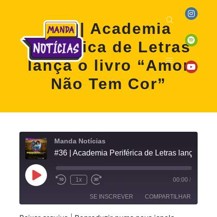
#36 | Academia
Periférica de Letras
lança o livro “Amor
Não Tem Cor”
Manda Notícias
#36 | Academia Periférica de Letra
1x
00:00
/
SE INSCREVER
COMPARTILHAR