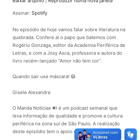
Baixar arquivo
|
Reproduzir numa nova janela
COMPARTILHAR
Spotify
Assinar:
Spotify
FEED RSS
LINK
No episódio de hoje vamos falar sobre literatura na
INCORPORAR
quebrada. Confere aí o papo que batemos com
Rogério Gonzaga, editor da Academia Periférica de
Letras, e com a Josy Asca, professora e autora do
livro recém-lançado “Amor não tem cor”.
Quando sair use máscara! 😷
Gisele Alexandre
O Manda Notícias 🔊 é um podcast semanal que
leva informação de qualidade e promove a cultura
periférica na zona sul de São Paulo. A realização
deste episódio tem o apoio da Fundação ABH.