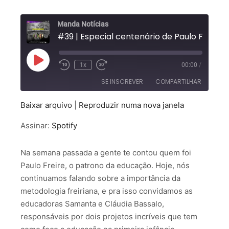
Manda Notícias
#39 | Especial centenário de Paulo Freire: Qual foi o legado deixado para
1x
00:00
/
SE INSCREVER
COMPARTILHAR
Baixar arquivo
|
Reproduzir numa nova janela
COMPARTILHAR
Spotify
Assinar:
Spotify
FEED RSS
LINK
Na semana passada a gente te contou quem foi
INCORPORAR
Paulo Freire, o patrono da educação. Hoje, nós
continuamos falando sobre a importância da
metodologia freiriana, e pra isso convidamos as
educadoras Samanta e Cláudia Bassalo,
responsáveis por dois projetos incríveis que tem