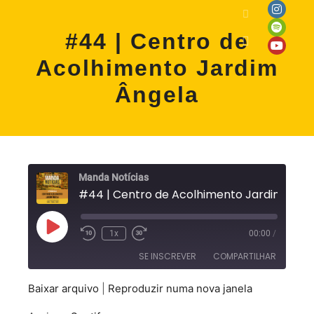
#44 | Centro de
Acolhimento Jardim
Ângela
Manda Notícias
1x
00:00
/
SE INSCREVER
COMPARTILHAR
Baixar arquivo
|
Reproduzir numa nova janela
COMPARTILHAR
Spotify