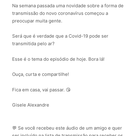
Na semana passada uma novidade sobre a forma de
INCORPORAR
transmissão do novo coronavírus começou a
preocupar muita gente.
Será que é verdade que a Covid-19 pode ser
transmitida pelo ar?
Esse é o tema do episódio de hoje. Bora lá!
Ouça, curta e compartilhe!
Fica em casa, vai passar. 😘
Gisele Alexandre
💬 Se você recebeu este áudio de um amigo e quer
ser incluído na lista de transmissão para receber os