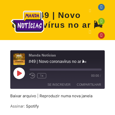
#49 | Novo
coronavírus no ar 🌬️
Manda Notícias
#49 | Novo coronavírus no ar 🌬️
1x
00:00
/
SE INSCREVER
COMPARTILHAR
Baixar arquivo
|
Reproduzir numa nova janela
COMPARTILHAR
Spotify
Assinar:
Spotify
FEED RSS
LINK