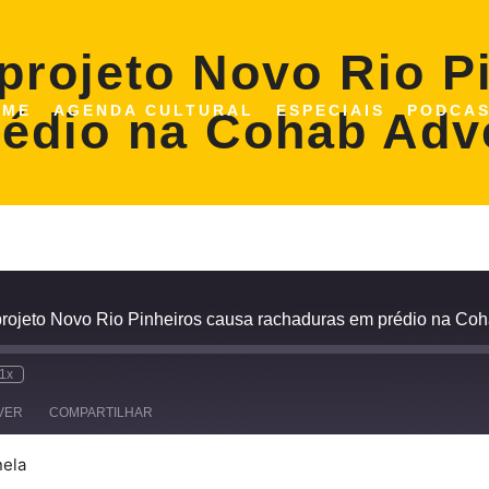
 projeto Novo Rio P
OME
AGENDA CULTURAL
ESPECIAIS
PODCA
édio na Cohab Adve
projeto Novo Rio Pinheiros causa rachaduras em prédio na Coh
1x
VER
COMPARTILHAR
nela