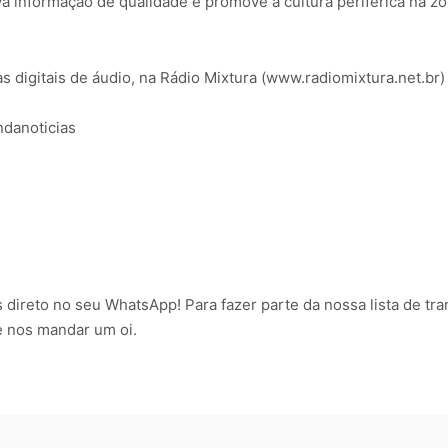
a informação de qualidade e promove a cultura periférica na zo
 digitais de áudio, na Rádio Mixtura (www.radiomixtura.net.br) 
danoticias
s
direto no seu WhatsApp! Para fazer parte da nossa lista de tra
 nos mandar um oi.