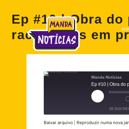
Ep #10 | Obra do
H
rachaduras em pr
Manda Notícias
Ep #10 | Obra do 
SE INSCRE
Baixar arquivo
|
Reproduzir numa nova ja
COMPARTILHAR
Spotify