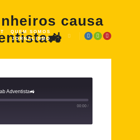
inheiros causa
ST
QUEM SOMOS
ntista🚜
JORNALISMO
ab Adventista🚜
00:00
/