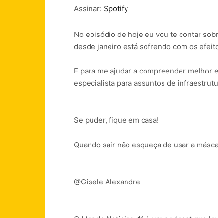
Assinar:
Spotify
FEED RSS
LINK
No episódio de hoje eu vou te contar sobr
INCORPORAR
desde janeiro está sofrendo com os efei
E para me ajudar a compreender melhor ess
especialista para assuntos de infraestrut
Se puder, fique em casa!
Quando sair não esqueça de usar a másca
@Gisele Alexandre