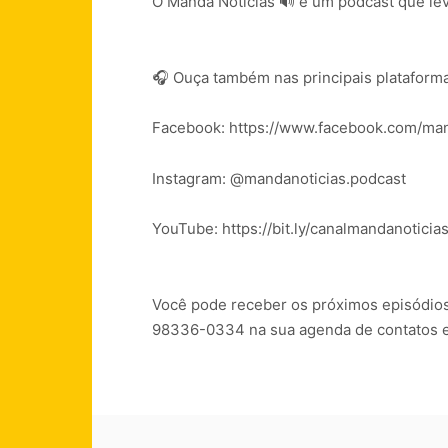
O Manda Notícias 🔊 é um podcast que lev
🎧 Ouça também nas principais plataformas
Facebook: https://www.facebook.com/man
Instagram: @mandanoticias.podcast
YouTube: https://bit.ly/canalmandanoticia
Você pode receber os próximos episódios 
98336-0334 na sua agenda de contatos e