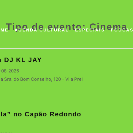
Tipo de evento:
Cinema
OME
AGENDA CULTURAL
ESPECIAIS
PODCA
m DJ KL JAY
7-08-2026
 Sra. do Bom Conselho, 120 - Vila Prel
ala” no Capão Redondo