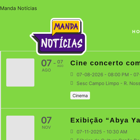
Manda Notícias
H
07
07
Cine concerto co
-
AGO
AGO
07-08-2026 - 08:00 PM - 0
Sesc Campo Limpo - R. Nossa
Cinema
07
Exibição “Abya Y
NOV
07-11-2025 - 10:30 AM