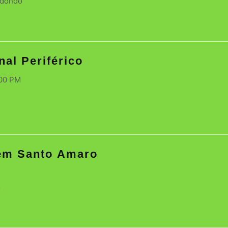
edondo
nal Periférico
:00 PM
em Santo Amaro
o