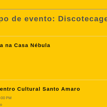
po de evento:
Discotecag
a na Casa Nébula
entro Cultural Santo Amaro
9:00 PM
ro