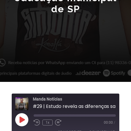
de SP
Manda Notícias
#29 | Estudo revela as diferenças salari
1x
00:00
/