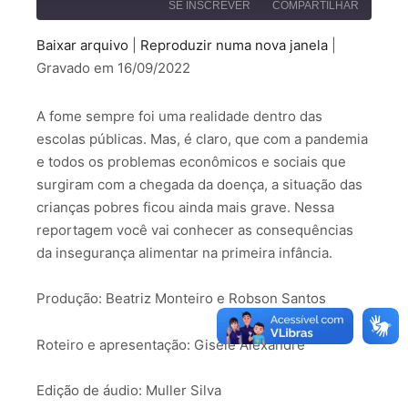
SE INSCREVER
COMPARTILHAR
Baixar arquivo
|
Reproduzir numa nova janela
|
COMPARTILHAR
Gravado em 16/09/2022
FEED RSS
LINK
A fome sempre foi uma realidade dentro das
INCORPORAR
escolas públicas. Mas, é claro, que com a pandemia
e todos os problemas econômicos e sociais que
surgiram com a chegada da doença, a situação das
crianças pobres ficou ainda mais grave. Nessa
reportagem você vai conhecer as consequências
da insegurança alimentar na primeira infância.
Produção: Beatriz Monteiro e Robson Santos
Roteiro e apresentação: Gisele Alexandre
Edição de áudio: Muller Silva