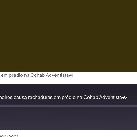
s em prédio na Cohab Adventista🚜
nheiros causa rachaduras em prédio na Cohab Adventista🚜