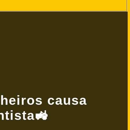
nheiros causa
tista🚜