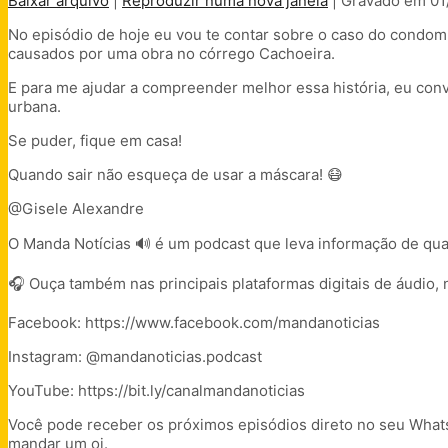
Baixar arquivo
|
Reproduzir numa nova janela
|
Gravado em 01
COMPARTILHAR
No episódio de hoje eu vou te contar sobre o caso do condomí
FEED RSS
causados por uma obra no córrego Cachoeira.
LINK
E para me ajudar a compreender melhor essa história, eu convi
INCORPORAR
urbana.
Se puder, fique em casa!
Quando sair não esqueça de usar a máscara! 😷
@Gisele Alexandre
O Manda Notícias 🔊 é um podcast que leva informação de qual
🎧 Ouça também nas principais plataformas digitais de áudio, 
Facebook: https://www.facebook.com/mandanoticias
Instagram: @mandanoticias.podcast
YouTube: https://bit.ly/canalmandanoticias
Você pode receber os próximos episódios direto no seu Whats
mandar um oi.