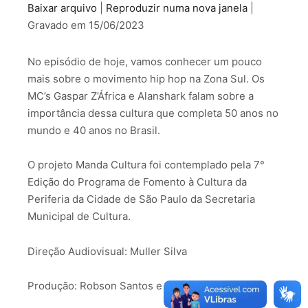
Baixar arquivo
|
Reproduzir numa nova janela
|
COMPARTILHAR
Gravado em 15/06/2023
FEED RSS
LINK
No episódio de hoje, vamos conhecer um pouco
INCORPORAR
mais sobre o movimento hip hop na Zona Sul. Os
MC’s Gaspar Z’África e Alanshark falam sobre a
importância dessa cultura que completa 50 anos no
mundo e 40 anos no Brasil.
O projeto Manda Cultura foi contemplado pela 7°
Edição do Programa de Fomento à Cultura da
Periferia da Cidade de São Paulo da Secretaria
Municipal de Cultura.
Direção Audiovisual: Muller Silva
Produção: Robson Santos e Karoline Lopes