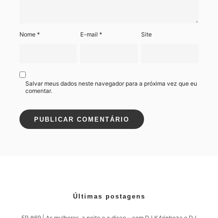
Nome
*
E-mail
*
Site
Salvar meus dados neste navegador para a próxima vez que eu
comentar.
Últimas postagens
EP #69 | As mulheres, a noite e o disco – com DJ K4rinhoza e DJ