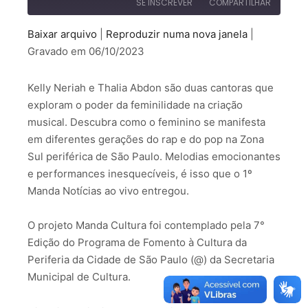
SE INSCREVER
COMPARTILHAR
Baixar arquivo
|
Reproduzir numa nova janela
|
COMPARTILHAR
Gravado em 06/10/2023
FEED RSS
LINK
Kelly Neriah e Thalia Abdon são duas cantoras que
INCORPORAR
exploram o poder da feminilidade na criação
musical. Descubra como o feminino se manifesta
em diferentes gerações do rap e do pop na Zona
Sul periférica de São Paulo. Melodias emocionantes
e performances inesquecíveis, é isso que o 1º
Manda Notícias ao vivo entregou.
O projeto Manda Cultura foi contemplado pela 7°
Edição do Programa de Fomento à Cultura da
Periferia da Cidade de São Paulo (@) da Secretaria
Municipal de Cultura.