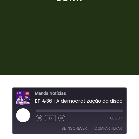
Manda Notícias
EP #36 | A democratização da discotecagem - co
1x
00:00
/
SE INSCREVER
COMPARTILHAR