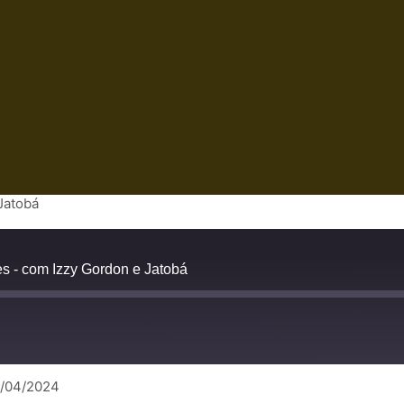
Jatobá
s - com Izzy Gordon e Jatobá
5/04/2024