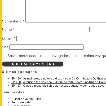
Comentário
*
Nome
*
E-mail
*
Site
Salvar meus dados neste navegador para a próxima vez qu
Últimas postagens
EP #69 | As mulheres, a noite e o disco – com DJ K4rinhoza e DJ Brazo
EP #68 | A música fez da Zona Sul terreno fértil – com Lino Krizz e Dam
EP #67 | O que a roupa diz sobre as nossas causas? – com Jaque Loyal 
Temporadas
Cuidar de Quem Cuida
Sem categoria
Série Especial