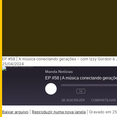
EP #58 | A música conectando gerações – com Izzy Gordon e 
25/04/2024
Manda Notícias
EP #58 | A música conectando geraçõe
Reproduzir
1x
episódio
SE INSCREVER
COMPARTILHAR
Baixar arquivo
|
Reproduzir numa nova janela
|
Gravado em 2
COMPARTILHAR