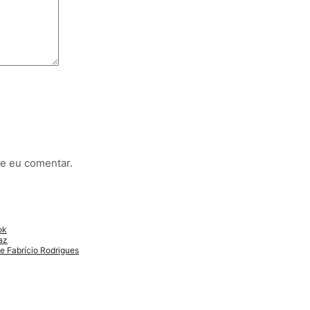
e eu comentar.
ok
az
e Fabrício Rodrigues