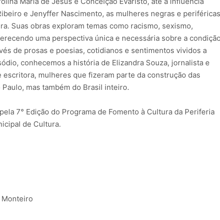
lina Maria de Jesus e Conceição Evaristo, até a influência
beiro e Jenyffer Nascimento, as mulheres negras e periférica
tura. Suas obras exploram temas como racismo, sexismo,
erecendo uma perspectiva única e necessária sobre a condiçã
és de prosas e poesias, cotidianos e sentimentos vividos a
sódio, conhecemos a história de Elizandra Souza, jornalista e
 escritora, mulheres que fizeram parte da construção das
 Paulo, mas também do Brasil inteiro.
pela 7° Edição do Programa de Fomento à Cultura da Periferia
icipal de Cultura.
z Monteiro