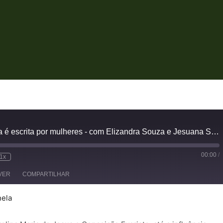
EP #59 | A periferia é escrita por mulheres - com Elizandra Souza e Jesuana Sampaio
00:00
/
1x
VER
COMPARTILHAR
nela