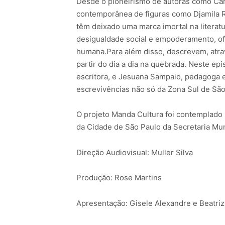
Desde o pioneirismo de autoras como Caro
LINK
contemporânea de figuras como Djamila Ri
INCORPORAR
têm deixado uma marca imortal na litera
desigualdade social e empoderamento, of
humana.Para além disso, descrevem, atrav
partir do dia a dia na quebrada. Neste epi
escritora, e Jesuana Sampaio, pedagoga e
escrevivências não só da Zona Sul de São
O projeto Manda Cultura foi contemplado 
da Cidade de São Paulo da Secretaria Mun
Direção Audiovisual: Muller Silva
Produção: Rose Martins
Apresentação: Gisele Alexandre e Beatri