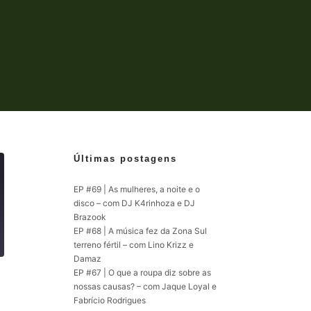
Últimas postagens
EP #69 | As mulheres, a noite e o
disco – com DJ K4rinhoza e DJ
Brazook
EP #68 | A música fez da Zona Sul
terreno fértil – com Lino Krizz e
Damaz
EP #67 | O que a roupa diz sobre as
nossas causas? – com Jaque Loyal e
Fabrício Rodrigues