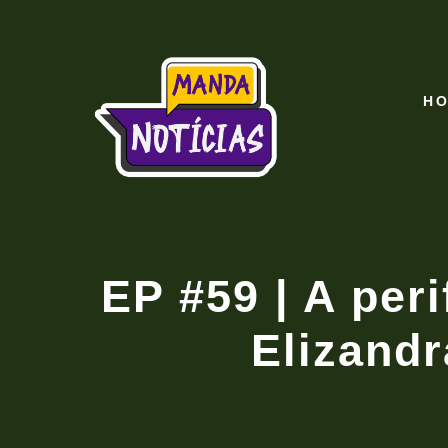
H
EP #59 | A per
Elizand