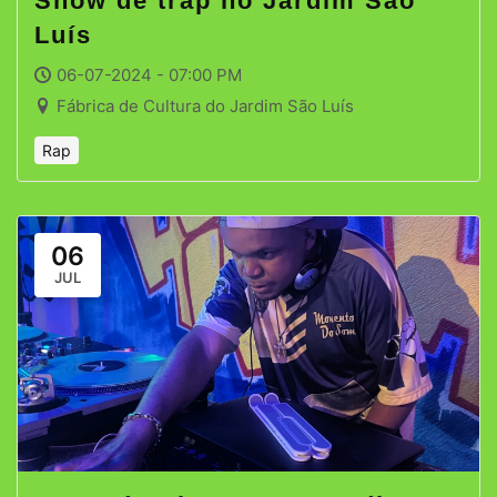
Show de trap no Jardim São
Luís
06-07-2024 - 07:00 PM
Fábrica de Cultura do Jardim São Luís
Rap
06
JUL