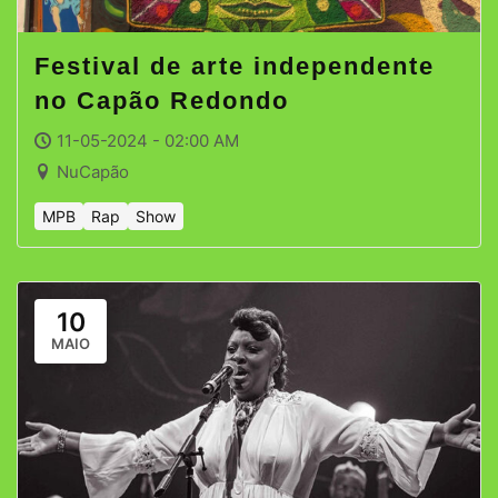
Festival de arte independente
no Capão Redondo
11-05-2024 - 02:00 AM
NuCapão
MPB
Rap
Show
10
MAIO