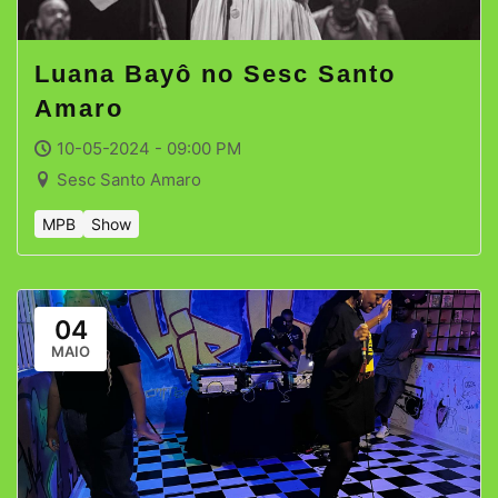
Luana Bayô no Sesc Santo
Amaro
10-05-2024 - 09:00 PM
Sesc Santo Amaro
MPB
Show
04
MAIO