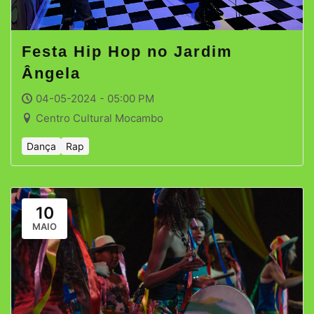
Festa Hip Hop no Jardim
Ângela
04-05-2024 - 05:00 PM
Centro Cultural Mocambo
Dança
Rap
10
MAIO